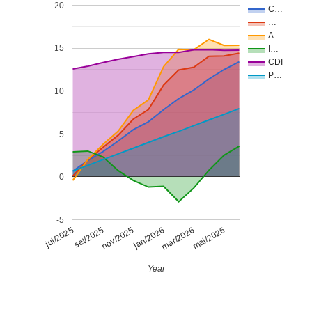
20
C…
…
A…
15
I…
CDI
P…
10
5
0
-5
jul/2025
set/2025
nov/2025
jan/2026
mar/2026
mai/2026
Year